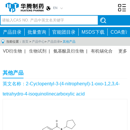
EN
Toggl
navig
产品目录
批量查询
官能团目录
MSDS下载
COA查询
当前位置：
首页
>
产品中心
>
产品目录
>
其他产品
VD衍生物
|
生物试剂
|
氨基酸及衍生物
|
有机锡化合
更多
物
|
有机硼化合物
|
有机磷化合物
|
有机氟化合物
|
中间体
|
其他产品
|
抗肿瘤药物中间体
|
抗病毒药物中
其他产品
间体
|
抗高血压药物中间体
|
抗糖尿病药物中间体
|
抗
感染药物中间体
|
肠胃药物中间体
|
镇痛麻醉药物中间
英文名称：2-Cyclopentyl-3-(4-nitrophenyl)-1-oxo-1,2,3,4-
体
|
抗精神病药物中间体
|
抗炎药物中间体
|
精选原料
tetrahydro-4-isoquinolinecarboxylic acid
药中间体
|
其他原料药中间体
|