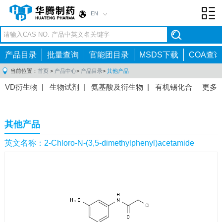
EN
Toggl
navig
产品目录
批量查询
官能团目录
MSDS下载
COA查询
当前位置：
首页
>
产品中心
>
产品目录
>
其他产品
VD衍生物
|
生物试剂
|
氨基酸及衍生物
|
有机锡化合
更多
物
|
有机硼化合物
|
有机磷化合物
|
有机氟化合物
|
中间体
|
其他产品
|
抗肿瘤药物中间体
|
抗病毒药物中
其他产品
间体
|
抗高血压药物中间体
|
抗糖尿病药物中间体
|
抗
感染药物中间体
|
肠胃药物中间体
|
镇痛麻醉药物中间
英文名称：2-Chloro-N-(3,5-dimethylphenyl)acetamide
体
|
抗精神病药物中间体
|
抗炎药物中间体
|
精选原料
药中间体
|
其他原料药中间体
|