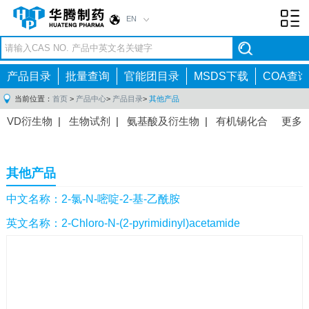
EN
Toggl
navig
产品目录
批量查询
官能团目录
MSDS下载
COA查询
当前位置：
首页
>
产品中心
>
产品目录
>
其他产品
VD衍生物
|
生物试剂
|
氨基酸及衍生物
|
有机锡化合
更多
物
|
有机硼化合物
|
有机磷化合物
|
有机氟化合物
|
中间体
|
其他产品
|
抗肿瘤药物中间体
|
抗病毒药物中
其他产品
间体
|
抗高血压药物中间体
|
抗糖尿病药物中间体
|
抗
感染药物中间体
|
肠胃药物中间体
|
镇痛麻醉药物中间
中文名称：2-氯-N-嘧啶-2-基-乙酰胺
体
|
抗精神病药物中间体
|
抗炎药物中间体
|
精选原料
英文名称：2-Chloro-N-(2-pyrimidinyl)acetamide
药中间体
|
其他原料药中间体
|