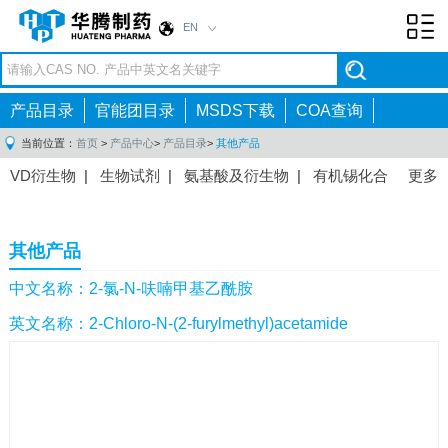
EN
Toggl
navig
产品目录
官能团目录
MSDS下载
COA查询
当前位置：
首页
>
产品中心
>
产品目录
>
其他产品
VD衍生物
|
生物试剂
|
氨基酸及衍生物
|
有机锡化合
更多
物
|
有机硼化合物
|
有机磷化合物
|
有机氟化合物
|
中间体
|
其他产品
|
抗肿瘤药物中间体
|
抗病毒药物中
其他产品
间体
|
抗高血压药物中间体
|
抗糖尿病药物中间体
|
抗
感染药物中间体
|
肠胃药物中间体
|
镇痛麻醉药物中间
中文名称：2-氯-N-呋喃甲基乙酰胺
体
|
抗精神病药物中间体
|
抗炎药物中间体
|
精选原料
英文名称：2-Chloro-N-(2-furylmethyl)acetamide
药中间体
|
其他原料药中间体
|