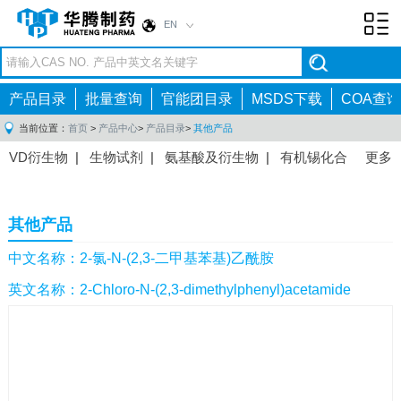
EN
Toggl
navig
产品目录
批量查询
官能团目录
MSDS下载
COA查询
当前位置：
首页
>
产品中心
>
产品目录
>
其他产品
VD衍生物
|
生物试剂
|
氨基酸及衍生物
|
有机锡化合
更多
物
|
有机硼化合物
|
有机磷化合物
|
有机氟化合物
|
中间体
|
其他产品
|
抗肿瘤药物中间体
|
抗病毒药物中
其他产品
间体
|
抗高血压药物中间体
|
抗糖尿病药物中间体
|
抗
感染药物中间体
|
肠胃药物中间体
|
镇痛麻醉药物中间
中文名称：2-氯-N-(2,3-二甲基苯基)乙酰胺
体
|
抗精神病药物中间体
|
抗炎药物中间体
|
精选原料
英文名称：2-Chloro-N-(2,3-dimethylphenyl)acetamide
药中间体
|
其他原料药中间体
|