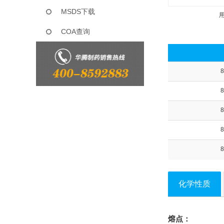
MSDS下载
COA查询
8
8
8
8
8
化学性质
熔点：