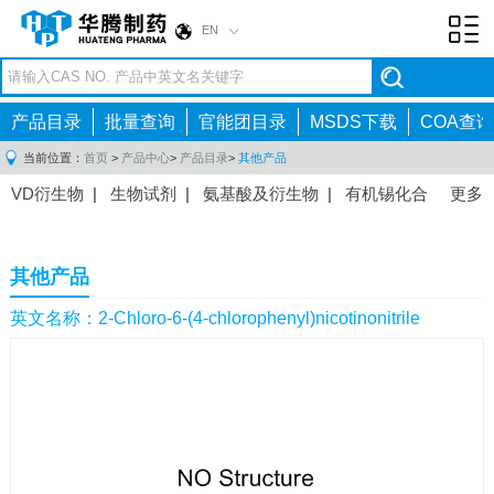
EN
Toggl
navig
产品目录
批量查询
官能团目录
MSDS下载
COA查询
当前位置：
首页
>
产品中心
>
产品目录
>
其他产品
VD衍生物
|
生物试剂
|
氨基酸及衍生物
|
有机锡化合
更多
物
|
有机硼化合物
|
有机磷化合物
|
有机氟化合物
|
中间体
|
其他产品
|
抗肿瘤药物中间体
|
抗病毒药物中
其他产品
间体
|
抗高血压药物中间体
|
抗糖尿病药物中间体
|
抗
感染药物中间体
|
肠胃药物中间体
|
镇痛麻醉药物中间
英文名称：2-Chloro-6-(4-chlorophenyl)nicotinonitrile
体
|
抗精神病药物中间体
|
抗炎药物中间体
|
精选原料
药中间体
|
其他原料药中间体
|