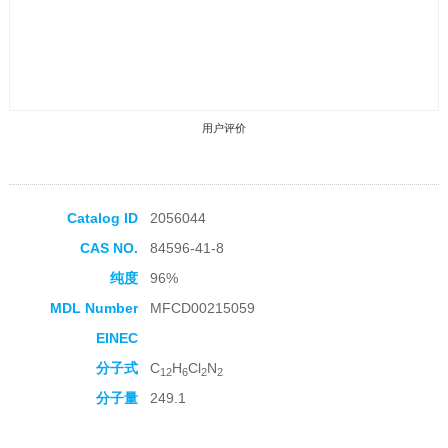
用户评价
Catalog ID
2056044
CAS NO.
84596-41-8
收藏产品
纯度
96%
MDL Number
MFCD00215059
EINEC
分子式
C
H
Cl
N
12
6
2
2
分子量
249.1