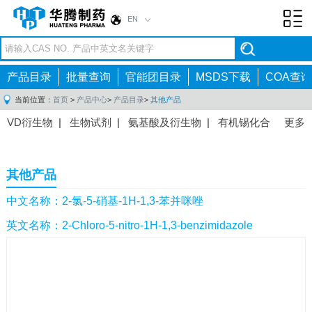
EN
Toggl
navig
产品目录
批量查询
官能团目录
MSDS下载
COA查询
当前位置：
首页
>
产品中心
>
产品目录
>
其他产品
VD衍生物
|
生物试剂
|
氨基酸及衍生物
|
有机锡化合
更多
物
|
有机硼化合物
|
有机磷化合物
|
有机氟化合物
|
中间体
|
其他产品
|
抗肿瘤药物中间体
|
抗病毒药物中
其他产品
间体
|
抗高血压药物中间体
|
抗糖尿病药物中间体
|
抗
感染药物中间体
|
肠胃药物中间体
|
镇痛麻醉药物中间
中文名称：2-氯-5-硝基-1H-1,3-苯并咪唑
体
|
抗精神病药物中间体
|
抗炎药物中间体
|
精选原料
英文名称：2-Chloro-5-nitro-1H-1,3-benzimidazole
药中间体
|
其他原料药中间体
|