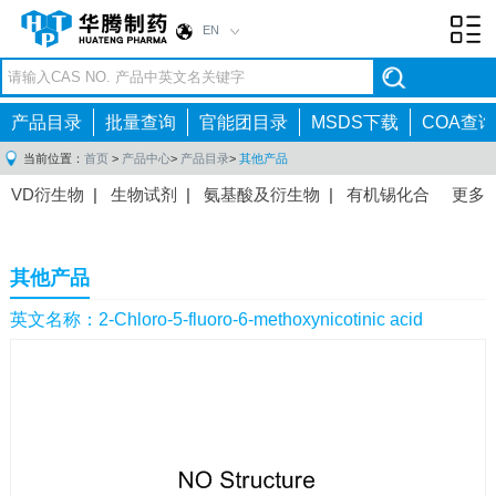
EN
Toggl
navig
产品目录
批量查询
官能团目录
MSDS下载
COA查询
当前位置：
首页
>
产品中心
>
产品目录
>
其他产品
VD衍生物
|
生物试剂
|
氨基酸及衍生物
|
有机锡化合
更多
物
|
有机硼化合物
|
有机磷化合物
|
有机氟化合物
|
中间体
|
其他产品
|
抗肿瘤药物中间体
|
抗病毒药物中
其他产品
间体
|
抗高血压药物中间体
|
抗糖尿病药物中间体
|
抗
感染药物中间体
|
肠胃药物中间体
|
镇痛麻醉药物中间
英文名称：2-Chloro-5-fluoro-6-methoxynicotinic acid
体
|
抗精神病药物中间体
|
抗炎药物中间体
|
精选原料
药中间体
|
其他原料药中间体
|