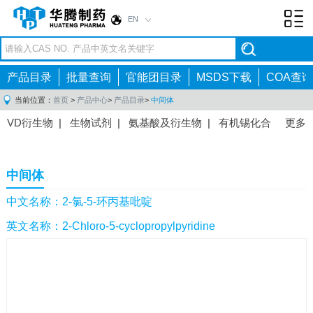
EN
Toggl
navig
产品目录
批量查询
官能团目录
MSDS下载
COA查询
当前位置：
首页
>
产品中心
>
产品目录
>
中间体
VD衍生物
|
生物试剂
|
氨基酸及衍生物
|
有机锡化合
更多
物
|
有机硼化合物
|
有机磷化合物
|
有机氟化合物
|
中间体
|
其他产品
|
抗肿瘤药物中间体
|
抗病毒药物中
中间体
间体
|
抗高血压药物中间体
|
抗糖尿病药物中间体
|
抗
感染药物中间体
|
肠胃药物中间体
|
镇痛麻醉药物中间
中文名称：2-氯-5-环丙基吡啶
体
|
抗精神病药物中间体
|
抗炎药物中间体
|
精选原料
英文名称：2-Chloro-5-cyclopropylpyridine
药中间体
|
其他原料药中间体
|