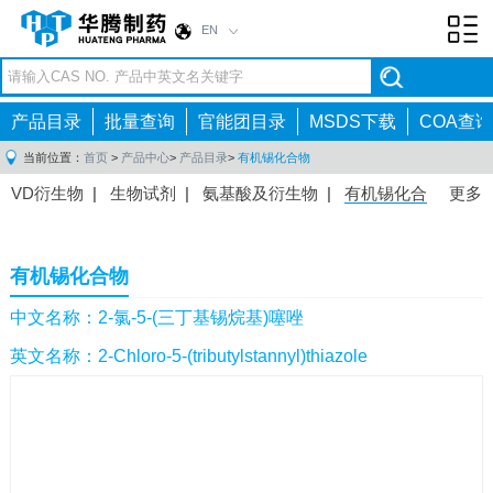
EN
Toggl
navig
产品目录
批量查询
官能团目录
MSDS下载
COA查询
当前位置：
首页
>
产品中心
>
产品目录
>
有机锡化合物
VD衍生物
|
生物试剂
|
氨基酸及衍生物
|
有机锡化合
更多
物
|
有机硼化合物
|
有机磷化合物
|
有机氟化合物
|
中间体
|
其他产品
|
抗肿瘤药物中间体
|
抗病毒药物中
有机锡化合物
间体
|
抗高血压药物中间体
|
抗糖尿病药物中间体
|
抗
感染药物中间体
|
肠胃药物中间体
|
镇痛麻醉药物中间
中文名称：2-氯-5-(三丁基锡烷基)噻唑
体
|
抗精神病药物中间体
|
抗炎药物中间体
|
精选原料
英文名称：2-Chloro-5-(tributylstannyl)thiazole
药中间体
|
其他原料药中间体
|