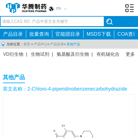
EN
Toggl
navig
产品目录
批量查询
官能团目录
MSDS下载
COA查询
当前位置：
首页
>
产品中心
>
产品目录
>
其他产品
VD衍生物
|
生物试剂
|
氨基酸及衍生物
|
有机锡化合
更多
物
|
有机硼化合物
|
有机磷化合物
|
有机氟化合物
|
中间体
|
其他产品
|
抗肿瘤药物中间体
|
抗病毒药物中
其他产品
间体
|
抗高血压药物中间体
|
抗糖尿病药物中间体
|
抗
感染药物中间体
|
肠胃药物中间体
|
镇痛麻醉药物中间
英文名称：2-Chloro-4-piperidinobenzenecarbohydrazide
体
|
抗精神病药物中间体
|
抗炎药物中间体
|
精选原料
药中间体
|
其他原料药中间体
|