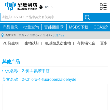
EN
Toggl
navig
产品目录
批量查询
官能团目录
MSDS下载
COA查询
当前位置：
首页
>
产品中心
>
产品目录
>
其他产品
VD衍生物
|
生物试剂
|
氨基酸及衍生物
|
有机锡化合
更多
物
|
有机硼化合物
|
有机磷化合物
|
有机氟化合物
|
中间体
|
其他产品
|
抗肿瘤药物中间体
|
抗病毒药物中
其他产品
间体
|
抗高血压药物中间体
|
抗糖尿病药物中间体
|
抗
感染药物中间体
|
肠胃药物中间体
|
镇痛麻醉药物中间
中文名称：2-氯-4-氟苯甲醛
体
|
抗精神病药物中间体
|
抗炎药物中间体
|
精选原料
英文名称：2-Chloro-4-fluorobenzaldehyde
药中间体
|
其他原料药中间体
|