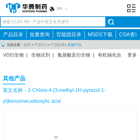
EN
Toggl
navig
产品目录
批量查询
官能团目录
MSDS下载
COA查询
当前位置：
首页
>
产品中心
>
产品目录
>
其他产品
VD衍生物
|
生物试剂
|
氨基酸及衍生物
|
有机锡化合
更多
物
|
有机硼化合物
|
有机磷化合物
|
有机氟化合物
|
中间体
|
其他产品
|
抗肿瘤药物中间体
|
抗病毒药物中
其他产品
间体
|
抗高血压药物中间体
|
抗糖尿病药物中间体
|
抗
感染药物中间体
|
肠胃药物中间体
|
镇痛麻醉药物中间
英文名称：2-Chloro-4-(3-methyl-1H-pyrazol-1-
体
|
抗精神病药物中间体
|
抗炎药物中间体
|
精选原料
yl)benzenecarboxylic acid
药中间体
|
其他原料药中间体
|