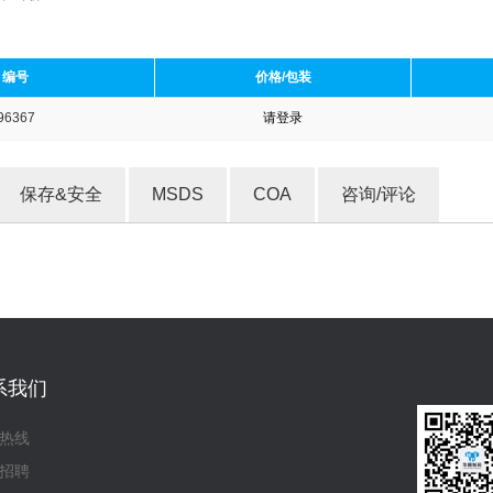
编号
价格/包装
96367
请登录
收藏产品
保存&安全
MSDS
COA
咨询/评论
系我们
热线
招聘