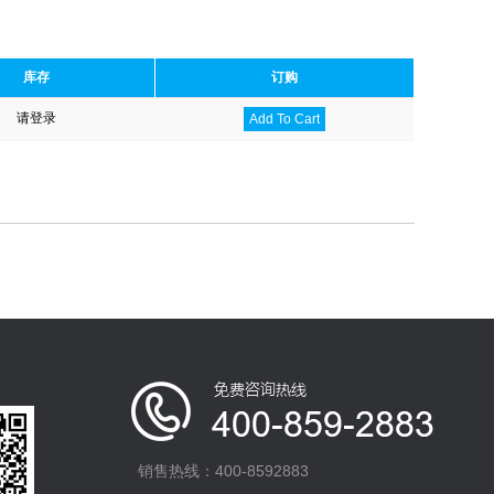
库存
订购
请登录
Add To Cart
销售热线：400-8592883