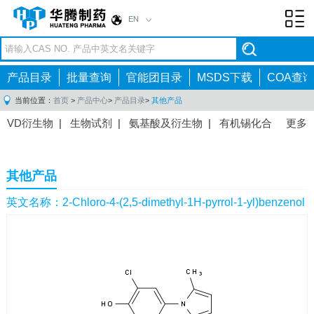
EN
Toggl
navig
产品目录
批量查询
官能团目录
MSDS下载
COA查询
当前位置：
首页
>
产品中心
>
产品目录
>
其他产品
VD衍生物
|
生物试剂
|
氨基酸及衍生物
|
有机锡化合
更多
物
|
有机硼化合物
|
有机磷化合物
|
有机氟化合物
|
中间体
|
其他产品
|
抗肿瘤药物中间体
|
抗病毒药物中
其他产品
间体
|
抗高血压药物中间体
|
抗糖尿病药物中间体
|
抗
感染药物中间体
|
肠胃药物中间体
|
镇痛麻醉药物中间
英文名称：2-Chloro-4-(2,5-dimethyl-1H-pyrrol-1-yl)benzenol
体
|
抗精神病药物中间体
|
抗炎药物中间体
|
精选原料
药中间体
|
其他原料药中间体
|