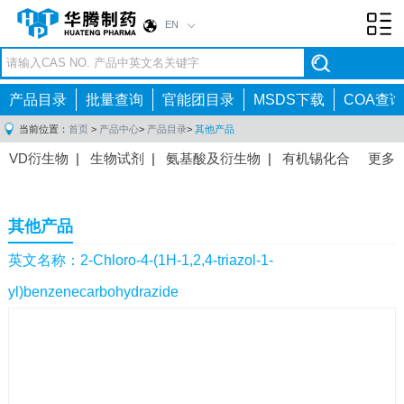
EN
Toggl
navig
产品目录
批量查询
官能团目录
MSDS下载
COA查询
当前位置：
首页
>
产品中心
>
产品目录
>
其他产品
VD衍生物
|
生物试剂
|
氨基酸及衍生物
|
有机锡化合
更多
物
|
有机硼化合物
|
有机磷化合物
|
有机氟化合物
|
中间体
|
其他产品
|
抗肿瘤药物中间体
|
抗病毒药物中
其他产品
间体
|
抗高血压药物中间体
|
抗糖尿病药物中间体
|
抗
感染药物中间体
|
肠胃药物中间体
|
镇痛麻醉药物中间
英文名称：2-Chloro-4-(1H-1,2,4-triazol-1-
体
|
抗精神病药物中间体
|
抗炎药物中间体
|
精选原料
yl)benzenecarbohydrazide
药中间体
|
其他原料药中间体
|