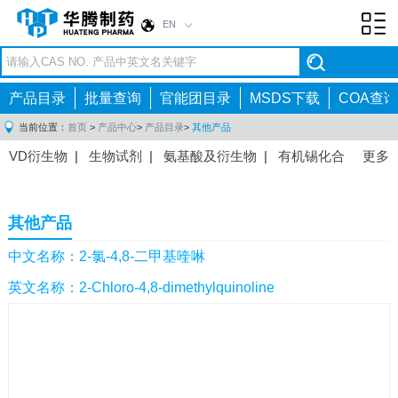
EN
Toggl
navig
产品目录
批量查询
官能团目录
MSDS下载
COA查询
当前位置：
首页
>
产品中心
>
产品目录
>
其他产品
VD衍生物
|
生物试剂
|
氨基酸及衍生物
|
有机锡化合
更多
物
|
有机硼化合物
|
有机磷化合物
|
有机氟化合物
|
中间体
|
其他产品
|
抗肿瘤药物中间体
|
抗病毒药物中
其他产品
间体
|
抗高血压药物中间体
|
抗糖尿病药物中间体
|
抗
感染药物中间体
|
肠胃药物中间体
|
镇痛麻醉药物中间
中文名称：2-氯-4,8-二甲基喹啉
体
|
抗精神病药物中间体
|
抗炎药物中间体
|
精选原料
英文名称：2-Chloro-4,8-dimethylquinoline
药中间体
|
其他原料药中间体
|