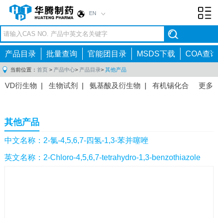
EN
Toggl
navig
产品目录
批量查询
官能团目录
MSDS下载
COA查询
当前位置：
首页
>
产品中心
>
产品目录
>
其他产品
VD衍生物
|
生物试剂
|
氨基酸及衍生物
|
有机锡化合
更多
物
|
有机硼化合物
|
有机磷化合物
|
有机氟化合物
|
中间体
|
其他产品
|
抗肿瘤药物中间体
|
抗病毒药物中
其他产品
间体
|
抗高血压药物中间体
|
抗糖尿病药物中间体
|
抗
感染药物中间体
|
肠胃药物中间体
|
镇痛麻醉药物中间
中文名称：2-氯-4,5,6,7-四氢-1,3-苯并噻唑
体
|
抗精神病药物中间体
|
抗炎药物中间体
|
精选原料
英文名称：2-Chloro-4,5,6,7-tetrahydro-1,3-benzothiazole
药中间体
|
其他原料药中间体
|