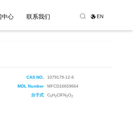
闻中心
联系我们
EN
CAS NO.
1079179-12-6
MDL Number
MFCD16659664
分子式
C
H
ClFN
O
5
2
2
2