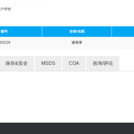
用户评价
编号
价格/包装
00226
请登录
收藏产品
保存&安全
MSDS
COA
咨询/评论