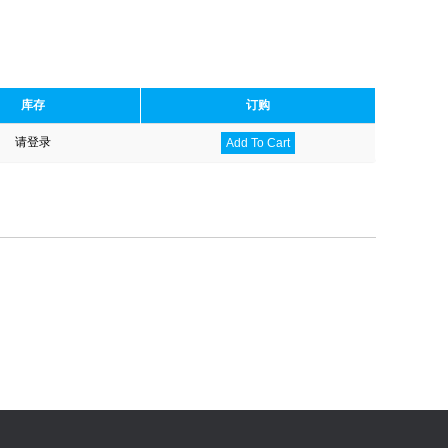
库存
订购
请登录
Add To Cart