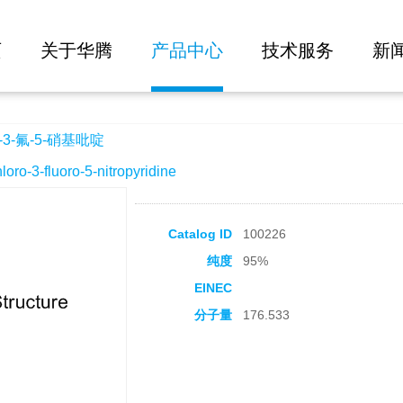
大批量询价
啶
页
关于华腾
产品中心
技术服务
新
3-氟-5-硝基吡啶
-3-fluoro-5-nitropyridine
Catalog ID
100226
纯度
95%
EINEC
分子量
176.533