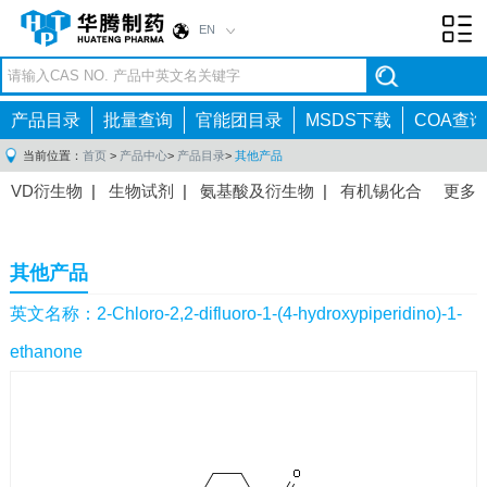
EN
Toggl
navig
产品目录
批量查询
官能团目录
MSDS下载
COA查询
当前位置：
首页
>
产品中心
>
产品目录
>
其他产品
VD衍生物
|
生物试剂
|
氨基酸及衍生物
|
有机锡化合
更多
物
|
有机硼化合物
|
有机磷化合物
|
有机氟化合物
|
中间体
|
其他产品
|
抗肿瘤药物中间体
|
抗病毒药物中
其他产品
间体
|
抗高血压药物中间体
|
抗糖尿病药物中间体
|
抗
感染药物中间体
|
肠胃药物中间体
|
镇痛麻醉药物中间
英文名称：2-Chloro-2,2-difluoro-1-(4-hydroxypiperidino)-1-
体
|
抗精神病药物中间体
|
抗炎药物中间体
|
精选原料
ethanone
药中间体
|
其他原料药中间体
|