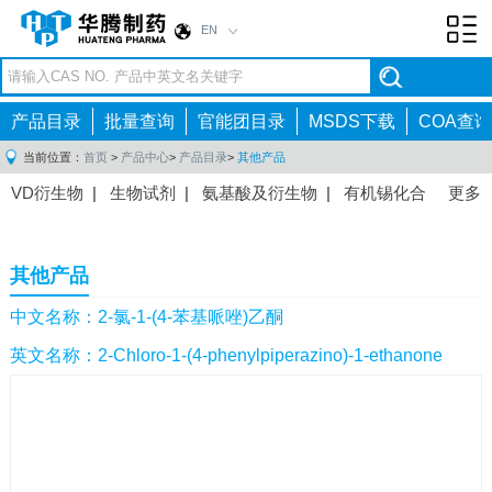
EN
Toggl
navig
产品目录
批量查询
官能团目录
MSDS下载
COA查询
当前位置：
首页
>
产品中心
>
产品目录
>
其他产品
VD衍生物
|
生物试剂
|
氨基酸及衍生物
|
有机锡化合
更多
物
|
有机硼化合物
|
有机磷化合物
|
有机氟化合物
|
中间体
|
其他产品
|
抗肿瘤药物中间体
|
抗病毒药物中
其他产品
间体
|
抗高血压药物中间体
|
抗糖尿病药物中间体
|
抗
感染药物中间体
|
肠胃药物中间体
|
镇痛麻醉药物中间
中文名称：2-氯-1-(4-苯基哌唑)乙酮
体
|
抗精神病药物中间体
|
抗炎药物中间体
|
精选原料
英文名称：2-Chloro-1-(4-phenylpiperazino)-1-ethanone
药中间体
|
其他原料药中间体
|