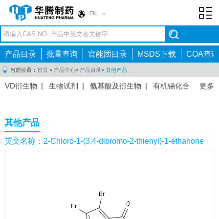
EN
Toggl
navig
产品目录
批量查询
官能团目录
MSDS下载
COA查询
当前位置：
首页
>
产品中心
>
产品目录
>
其他产品
VD衍生物
|
生物试剂
|
氨基酸及衍生物
|
有机锡化合
更多
物
|
有机硼化合物
|
有机磷化合物
|
有机氟化合物
|
中间体
|
其他产品
|
抗肿瘤药物中间体
|
抗病毒药物中
其他产品
间体
|
抗高血压药物中间体
|
抗糖尿病药物中间体
|
抗
感染药物中间体
|
肠胃药物中间体
|
镇痛麻醉药物中间
英文名称：2-Chloro-1-(3,4-dibromo-2-thienyl)-1-ethanone
体
|
抗精神病药物中间体
|
抗炎药物中间体
|
精选原料
药中间体
|
其他原料药中间体
|