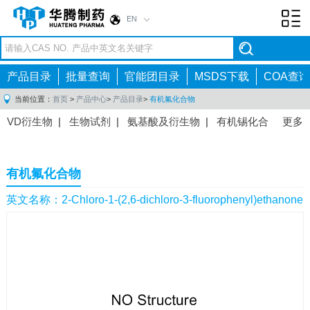
EN
Toggl
navig
产品目录
批量查询
官能团目录
MSDS下载
COA查询
当前位置：
首页
>
产品中心
>
产品目录
>
有机氟化合物
VD衍生物
|
生物试剂
|
氨基酸及衍生物
|
有机锡化合
更多
物
|
有机硼化合物
|
有机磷化合物
|
有机氟化合物
|
中间体
|
其他产品
|
抗肿瘤药物中间体
|
抗病毒药物中
有机氟化合物
间体
|
抗高血压药物中间体
|
抗糖尿病药物中间体
|
抗
感染药物中间体
|
肠胃药物中间体
|
镇痛麻醉药物中间
英文名称：2-Chloro-1-(2,6-dichloro-3-fluorophenyl)ethanone
体
|
抗精神病药物中间体
|
抗炎药物中间体
|
精选原料
药中间体
|
其他原料药中间体
|