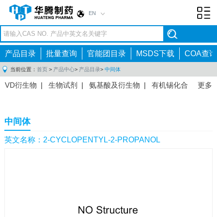
EN
Toggl
navig
产品目录
批量查询
官能团目录
MSDS下载
COA查询
当前位置：
首页
>
产品中心
>
产品目录
>
中间体
VD衍生物
|
生物试剂
|
氨基酸及衍生物
|
有机锡化合
更多
物
|
有机硼化合物
|
有机磷化合物
|
有机氟化合物
|
中间体
|
其他产品
|
抗肿瘤药物中间体
|
抗病毒药物中
中间体
间体
|
抗高血压药物中间体
|
抗糖尿病药物中间体
|
抗
感染药物中间体
|
肠胃药物中间体
|
镇痛麻醉药物中间
英文名称：2-CYCLOPENTYL-2-PROPANOL
体
|
抗精神病药物中间体
|
抗炎药物中间体
|
精选原料
药中间体
|
其他原料药中间体
|