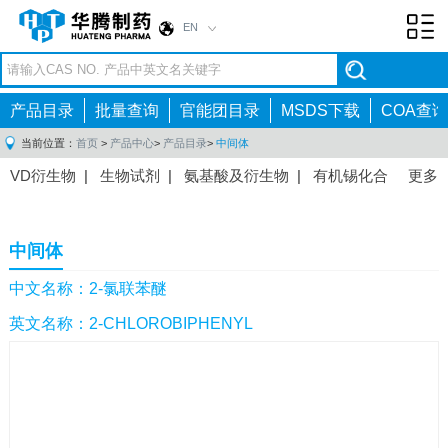
EN
Toggl
navig
产品目录
批量查询
官能团目录
MSDS下载
COA查询
当前位置：
首页
>
产品中心
>
产品目录
>
中间体
VD衍生物
|
生物试剂
|
氨基酸及衍生物
|
有机锡化合
更多
物
|
有机硼化合物
|
有机磷化合物
|
有机氟化合物
|
中间体
|
其他产品
|
抗肿瘤药物中间体
|
抗病毒药物中
中间体
间体
|
抗高血压药物中间体
|
抗糖尿病药物中间体
|
抗
感染药物中间体
|
肠胃药物中间体
|
镇痛麻醉药物中间
中文名称：2-氯联苯醚
体
|
抗精神病药物中间体
|
抗炎药物中间体
|
精选原料
英文名称：2-CHLOROBIPHENYL
药中间体
|
其他原料药中间体
|