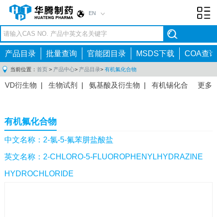
EN
Toggl
navig
产品目录
批量查询
官能团目录
MSDS下载
COA查询
当前位置：
首页
>
产品中心
>
产品目录
>
有机氟化合物
VD衍生物
|
生物试剂
|
氨基酸及衍生物
|
有机锡化合
更多
物
|
有机硼化合物
|
有机磷化合物
|
有机氟化合物
|
中间体
|
其他产品
|
抗肿瘤药物中间体
|
抗病毒药物中
有机氟化合物
间体
|
抗高血压药物中间体
|
抗糖尿病药物中间体
|
抗
感染药物中间体
|
肠胃药物中间体
|
镇痛麻醉药物中间
中文名称：2-氯-5-氟苯肼盐酸盐
体
|
抗精神病药物中间体
|
抗炎药物中间体
|
精选原料
英文名称：2-CHLORO-5-FLUOROPHENYLHYDRAZINE
药中间体
|
其他原料药中间体
|
HYDROCHLORIDE