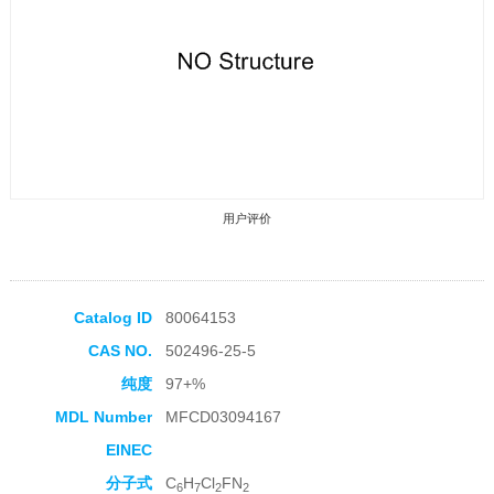
用户评价
Catalog ID
80064153
CAS NO.
502496-25-5
收藏产品
纯度
97+%
MDL Number
MFCD03094167
EINEC
分子式
C
H
Cl
FN
6
7
2
2