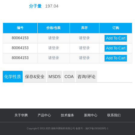
分子量
197.04
编号
价格/包装
库存
订购
80064153
请登录
请登录
Add To Cart
80064153
请登录
请登录
Add To Cart
80064153
请登录
请登录
Add To Cart
化学性质
保存&安全
MSDS
COA
咨询/评论
关于华腾
产品中心
技术服务
新闻中心
联系我们
Copyright © 2013-2025 湖南华腾制药有限公司 备案号：湘ICP备15018328号-1