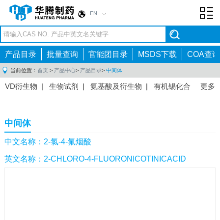
EN
Toggl
navig
产品目录
批量查询
官能团目录
MSDS下载
COA查询
当前位置：
首页
>
产品中心
>
产品目录
>
中间体
VD衍生物
|
生物试剂
|
氨基酸及衍生物
|
有机锡化合
更多
物
|
有机硼化合物
|
有机磷化合物
|
有机氟化合物
|
中间体
|
其他产品
|
抗肿瘤药物中间体
|
抗病毒药物中
中间体
间体
|
抗高血压药物中间体
|
抗糖尿病药物中间体
|
抗
感染药物中间体
|
肠胃药物中间体
|
镇痛麻醉药物中间
中文名称：2-氯-4-氟烟酸
体
|
抗精神病药物中间体
|
抗炎药物中间体
|
精选原料
英文名称：2-CHLORO-4-FLUORONICOTINICACID
药中间体
|
其他原料药中间体
|