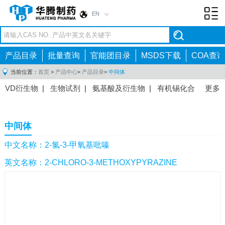
EN
Toggl
navig
产品目录
批量查询
官能团目录
MSDS下载
COA查询
当前位置：
首页
>
产品中心
>
产品目录
>
中间体
VD衍生物
|
生物试剂
|
氨基酸及衍生物
|
有机锡化合
更多
物
|
有机硼化合物
|
有机磷化合物
|
有机氟化合物
|
中间体
|
其他产品
|
抗肿瘤药物中间体
|
抗病毒药物中
中间体
间体
|
抗高血压药物中间体
|
抗糖尿病药物中间体
|
抗
感染药物中间体
|
肠胃药物中间体
|
镇痛麻醉药物中间
中文名称：2-氯-3-甲氧基吡嗪
体
|
抗精神病药物中间体
|
抗炎药物中间体
|
精选原料
英文名称：2-CHLORO-3-METHOXYPYRAZINE
药中间体
|
其他原料药中间体
|