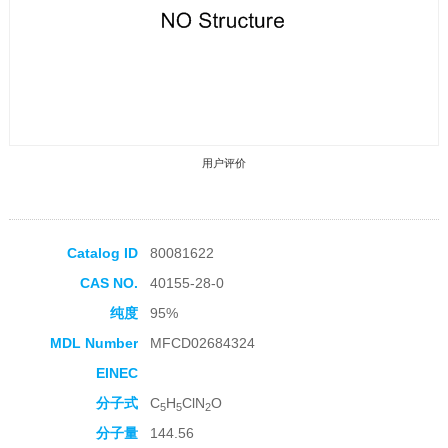
用户评价
Catalog ID
80081622
CAS NO.
40155-28-0
收藏产品
纯度
95%
MDL Number
MFCD02684324
EINEC
分子式
C
H
ClN
O
5
5
2
分子量
144.56