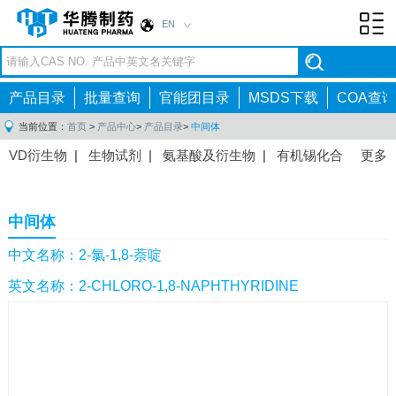
EN
Toggl
navig
产品目录
批量查询
官能团目录
MSDS下载
COA查询
当前位置：
首页
>
产品中心
>
产品目录
>
中间体
VD衍生物
|
生物试剂
|
氨基酸及衍生物
|
有机锡化合
更多
物
|
有机硼化合物
|
有机磷化合物
|
有机氟化合物
|
中间体
|
其他产品
|
抗肿瘤药物中间体
|
抗病毒药物中
中间体
间体
|
抗高血压药物中间体
|
抗糖尿病药物中间体
|
抗
感染药物中间体
|
肠胃药物中间体
|
镇痛麻醉药物中间
中文名称：2-氯-1,8-萘啶
体
|
抗精神病药物中间体
|
抗炎药物中间体
|
精选原料
英文名称：2-CHLORO-1,8-NAPHTHYRIDINE
药中间体
|
其他原料药中间体
|