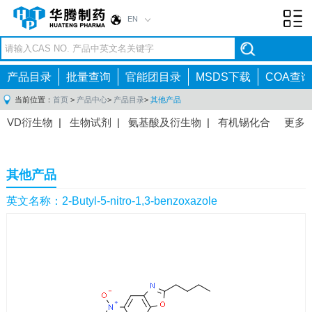
EN
Toggl
navig
产品目录
批量查询
官能团目录
MSDS下载
COA查询
当前位置：
首页
>
产品中心
>
产品目录
>
其他产品
VD衍生物
|
生物试剂
|
氨基酸及衍生物
|
有机锡化合
更多
物
|
有机硼化合物
|
有机磷化合物
|
有机氟化合物
|
中间体
|
其他产品
|
抗肿瘤药物中间体
|
抗病毒药物中
其他产品
间体
|
抗高血压药物中间体
|
抗糖尿病药物中间体
|
抗
感染药物中间体
|
肠胃药物中间体
|
镇痛麻醉药物中间
英文名称：2-Butyl-5-nitro-1,3-benzoxazole
体
|
抗精神病药物中间体
|
抗炎药物中间体
|
精选原料
药中间体
|
其他原料药中间体
|