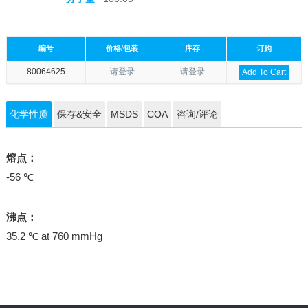
编号
价格/包装
库存
订购
80064625
请登录
请登录
Add To Cart
化学性质
保存&安全
MSDS
COA
咨询/评论
熔点：
-56 ℃
沸点：
35.2 ℃ at 760 mmHg