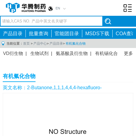
EN
Toggl
navig
产品目录
批量查询
官能团目录
MSDS下载
COA查询
当前位置：
首页
>
产品中心
>
产品目录
>
有机氟化合物
VD衍生物
|
生物试剂
|
氨基酸及衍生物
|
有机锡化合
更多
物
|
有机硼化合物
|
有机磷化合物
|
有机氟化合物
|
中间体
|
其他产品
|
抗肿瘤药物中间体
|
抗病毒药物中
有机氟化合物
间体
|
抗高血压药物中间体
|
抗糖尿病药物中间体
|
抗
感染药物中间体
|
肠胃药物中间体
|
镇痛麻醉药物中间
英文名称：2-Butanone,1,1,1,4,4,4-hexafluoro-
体
|
抗精神病药物中间体
|
抗炎药物中间体
|
精选原料
药中间体
|
其他原料药中间体
|