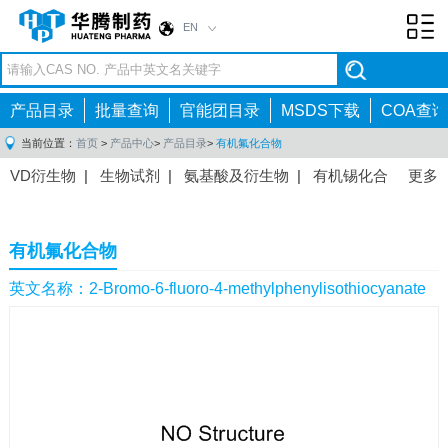
EN
Toggl
navig
产品目录
批量查询
官能团目录
MSDS下载
COA查询
当前位置：
首页
>
产品中心
>
产品目录
>
有机氟化合物
VD衍生物
|
生物试剂
|
氨基酸及衍生物
|
有机锡化合
更多
物
|
有机硼化合物
|
有机磷化合物
|
有机氟化合物
|
中间体
|
其他产品
|
抗肿瘤药物中间体
|
抗病毒药物中
有机氟化合物
间体
|
抗高血压药物中间体
|
抗糖尿病药物中间体
|
抗
感染药物中间体
|
肠胃药物中间体
|
镇痛麻醉药物中间
英文名称：2-Bromo-6-fluoro-4-methylphenylisothiocyanate
体
|
抗精神病药物中间体
|
抗炎药物中间体
|
精选原料
药中间体
|
其他原料药中间体
|