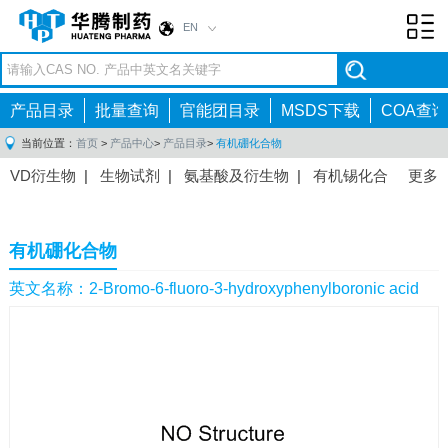
EN
Toggl
navig
产品目录
批量查询
官能团目录
MSDS下载
COA查询
当前位置：
首页
>
产品中心
>
产品目录
>
有机硼化合物
VD衍生物
|
生物试剂
|
氨基酸及衍生物
|
有机锡化合
更多
物
|
有机硼化合物
|
有机磷化合物
|
有机氟化合物
|
中间体
|
其他产品
|
抗肿瘤药物中间体
|
抗病毒药物中
有机硼化合物
间体
|
抗高血压药物中间体
|
抗糖尿病药物中间体
|
抗
感染药物中间体
|
肠胃药物中间体
|
镇痛麻醉药物中间
英文名称：2-Bromo-6-fluoro-3-hydroxyphenylboronic acid
体
|
抗精神病药物中间体
|
抗炎药物中间体
|
精选原料
药中间体
|
其他原料药中间体
|