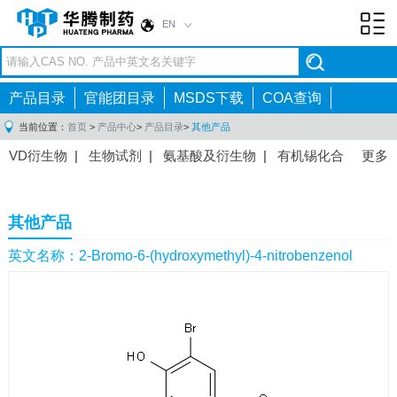
EN
Toggl
navig
产品目录
官能团目录
MSDS下载
COA查询
当前位置：
首页
>
产品中心
>
产品目录
>
其他产品
VD衍生物
|
生物试剂
|
氨基酸及衍生物
|
有机锡化合
更多
物
|
有机硼化合物
|
有机磷化合物
|
有机氟化合物
|
中间体
|
其他产品
|
抗肿瘤药物中间体
|
抗病毒药物中
其他产品
间体
|
抗高血压药物中间体
|
抗糖尿病药物中间体
|
抗
感染药物中间体
|
肠胃药物中间体
|
镇痛麻醉药物中间
英文名称：2-Bromo-6-(hydroxymethyl)-4-nitrobenzenol
体
|
抗精神病药物中间体
|
抗炎药物中间体
|
精选原料
药中间体
|
其他原料药中间体
|