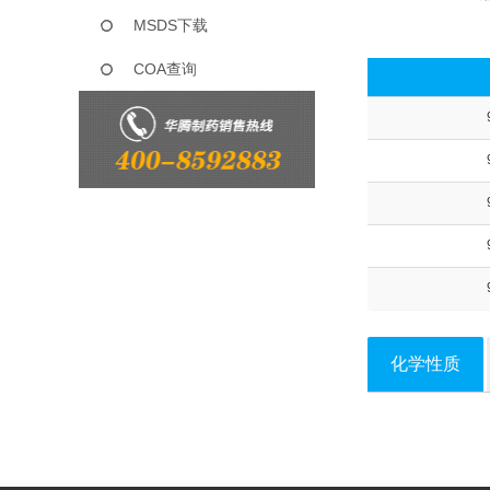
MSDS下载
COA查询
化学性质