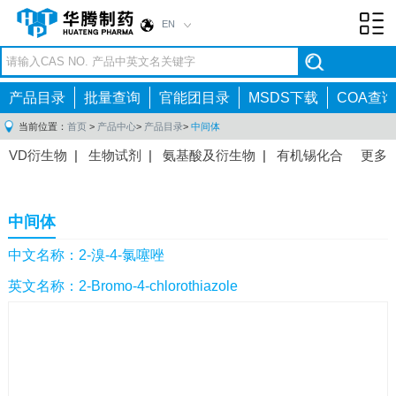
EN
Toggl
navig
产品目录
批量查询
官能团目录
MSDS下载
COA查询
当前位置：
首页
>
产品中心
>
产品目录
>
中间体
VD衍生物
|
生物试剂
|
氨基酸及衍生物
|
有机锡化合
更多
物
|
有机硼化合物
|
有机磷化合物
|
有机氟化合物
|
中间体
|
其他产品
|
抗肿瘤药物中间体
|
抗病毒药物中
中间体
间体
|
抗高血压药物中间体
|
抗糖尿病药物中间体
|
抗
感染药物中间体
|
肠胃药物中间体
|
镇痛麻醉药物中间
中文名称：2-溴-4-氯噻唑
体
|
抗精神病药物中间体
|
抗炎药物中间体
|
精选原料
英文名称：2-Bromo-4-chlorothiazole
药中间体
|
其他原料药中间体
|