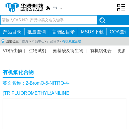
EN
Toggl
navig
产品目录
批量查询
官能团目录
MSDS下载
COA查询
当前位置：
首页
>
产品中心
>
产品目录
>
有机氟化合物
VD衍生物
|
生物试剂
|
氨基酸及衍生物
|
有机锡化合
更多
物
|
有机硼化合物
|
有机磷化合物
|
有机氟化合物
|
中间体
|
其他产品
|
抗肿瘤药物中间体
|
抗病毒药物中
有机氟化合物
间体
|
抗高血压药物中间体
|
抗糖尿病药物中间体
|
抗
感染药物中间体
|
肠胃药物中间体
|
镇痛麻醉药物中间
英文名称：2-BromO-5-NITRO-4-
体
|
抗精神病药物中间体
|
抗炎药物中间体
|
精选原料
(TRIFLUOROMETHYL)ANILINE
药中间体
|
其他原料药中间体
|