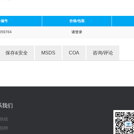
编号
价格/包装
059764
请登录
收藏产品
保存&安全
MSDS
COA
咨询/评论
系我们
热线
招聘