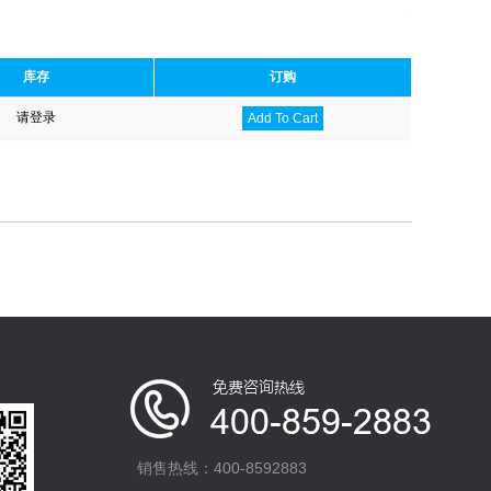
库存
订购
请登录
Add To Cart
销售热线：400-8592883