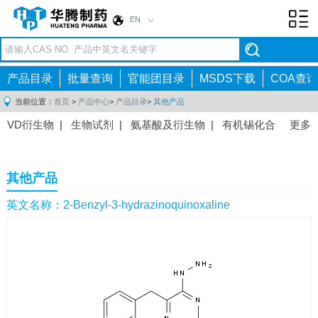
EN
Toggl
navig
产品目录
批量查询
官能团目录
MSDS下载
COA查询
当前位置：
首页
>
产品中心
>
产品目录
>
其他产品
VD衍生物
|
生物试剂
|
氨基酸及衍生物
|
有机锡化合
更多
物
|
有机硼化合物
|
有机磷化合物
|
有机氟化合物
|
中间体
|
其他产品
|
抗肿瘤药物中间体
|
抗病毒药物中
其他产品
间体
|
抗高血压药物中间体
|
抗糖尿病药物中间体
|
抗
感染药物中间体
|
肠胃药物中间体
|
镇痛麻醉药物中间
英文名称：2-Benzyl-3-hydrazinoquinoxaline
体
|
抗精神病药物中间体
|
抗炎药物中间体
|
精选原料
药中间体
|
其他原料药中间体
|