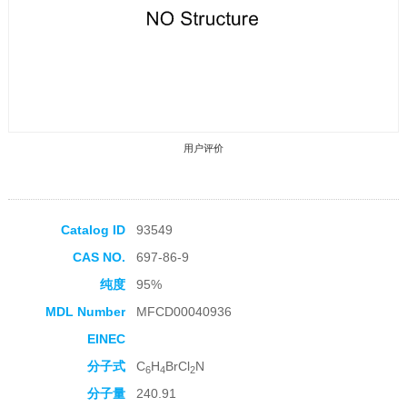
用户评价
Catalog ID
93549
CAS NO.
697-86-9
收藏产品
纯度
95%
MDL Number
MFCD00040936
EINEC
分子式
C
H
BrCl
N
6
4
2
分子量
240.91