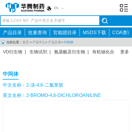
EN
Toggl
navig
产品目录
批量查询
官能团目录
MSDS下载
COA查询
当前位置：
首页
>
产品中心
>
产品目录
>
中间体
VD衍生物
|
生物试剂
|
氨基酸及衍生物
|
有机锡化合
更多
物
|
有机硼化合物
|
有机磷化合物
|
有机氟化合物
|
中间体
|
其他产品
|
抗肿瘤药物中间体
|
抗病毒药物中
中间体
间体
|
抗高血压药物中间体
|
抗糖尿病药物中间体
|
抗
感染药物中间体
|
肠胃药物中间体
|
镇痛麻醉药物中间
中文名称：2-溴-4,6-二氯苯胺
体
|
抗精神病药物中间体
|
抗炎药物中间体
|
精选原料
英文名称：2-BROMO-4,6-DICHLOROANILINE
药中间体
|
其他原料药中间体
|