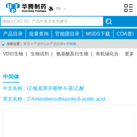
EN
Toggl
navig
产品目录
批量查询
官能团目录
MSDS下载
COA查询
当前位置：
首页
>
产品中心
>
产品目录
>
中间体
VD衍生物
|
生物试剂
|
氨基酸及衍生物
|
有机锡化合
更多
物
|
有机硼化合物
|
有机磷化合物
|
有机氟化合物
|
中间体
|
其他产品
|
抗肿瘤药物中间体
|
抗病毒药物中
中间体
间体
|
抗高血压药物中间体
|
抗糖尿病药物中间体
|
抗
感染药物中间体
|
肠胃药物中间体
|
镇痛麻醉药物中间
中文名称：(2-氨基苯并噻唑-6-基)乙酸
体
|
抗精神病药物中间体
|
抗炎药物中间体
|
精选原料
英文名称：2-Aminobenzothiazole-6-acetic acid
药中间体
|
其他原料药中间体
|