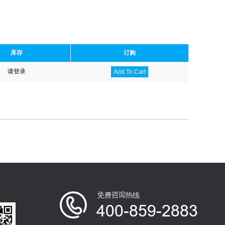
库存
订购
请登录
Add To Cart