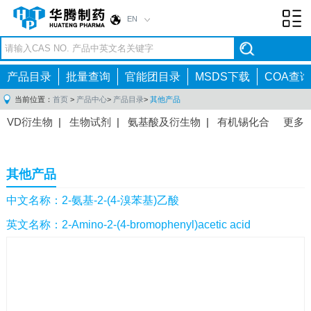
EN
Toggl
navig
产品目录
批量查询
官能团目录
MSDS下载
COA查询
当前位置：
首页
>
产品中心
>
产品目录
>
其他产品
VD衍生物
|
生物试剂
|
氨基酸及衍生物
|
有机锡化合
更多
物
|
有机硼化合物
|
有机磷化合物
|
有机氟化合物
|
中间体
|
其他产品
|
抗肿瘤药物中间体
|
抗病毒药物中
其他产品
间体
|
抗高血压药物中间体
|
抗糖尿病药物中间体
|
抗
感染药物中间体
|
肠胃药物中间体
|
镇痛麻醉药物中间
中文名称：2-氨基-2-(4-溴苯基)乙酸
体
|
抗精神病药物中间体
|
抗炎药物中间体
|
精选原料
英文名称：2-Amino-2-(4-bromophenyl)acetic acid
药中间体
|
其他原料药中间体
|