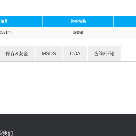
编号
价格/包装
058144
请登录
收藏产品
保存&安全
MSDS
COA
咨询/评论
系我们