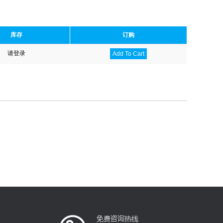
库存
订购
请登录
Add To Cart