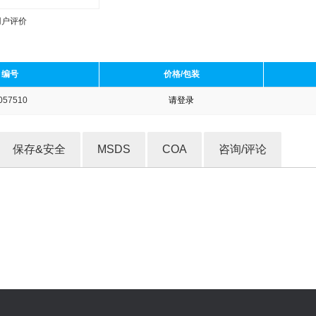
用户评价
编号
价格/包装
057510
请登录
收藏产品
保存&安全
MSDS
COA
咨询/评论