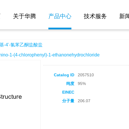
大批量询价
盐酸盐
页
关于华腾
产品中心
技术服务
新
基-4'-氯苯乙酮盐酸盐
1-(4-chlorophenyl)-1-ethanonehydrochloride
Catalog ID
2057510
纯度
95%
EINEC
分子量
206.07