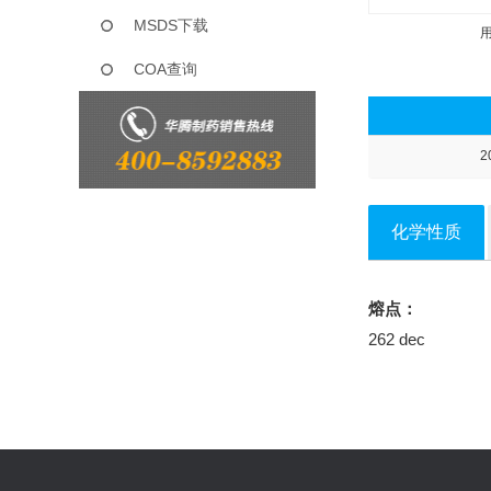
MSDS下载
COA查询
2
化学性质
熔点：
262 dec