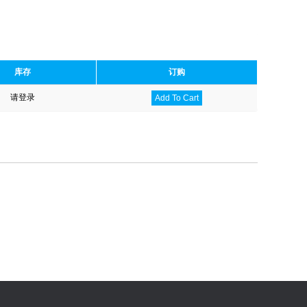
库存
订购
请登录
Add To Cart