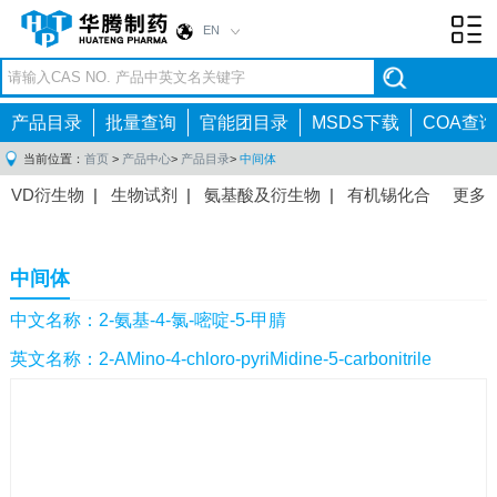
EN
Toggl
navig
产品目录
批量查询
官能团目录
MSDS下载
COA查询
当前位置：
首页
>
产品中心
>
产品目录
>
中间体
VD衍生物
|
生物试剂
|
氨基酸及衍生物
|
有机锡化合
更多
物
|
有机硼化合物
|
有机磷化合物
|
有机氟化合物
|
中间体
|
其他产品
|
抗肿瘤药物中间体
|
抗病毒药物中
中间体
间体
|
抗高血压药物中间体
|
抗糖尿病药物中间体
|
抗
感染药物中间体
|
肠胃药物中间体
|
镇痛麻醉药物中间
中文名称：2-氨基-4-氯-嘧啶-5-甲腈
体
|
抗精神病药物中间体
|
抗炎药物中间体
|
精选原料
英文名称：2-AMino-4-chloro-pyriMidine-5-carbonitrile
药中间体
|
其他原料药中间体
|