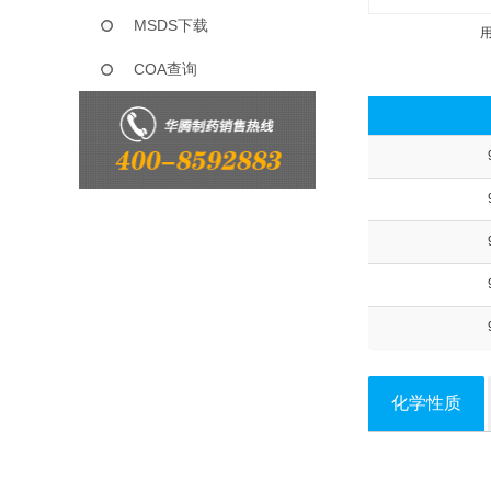
MSDS下载
COA查询
化学性质