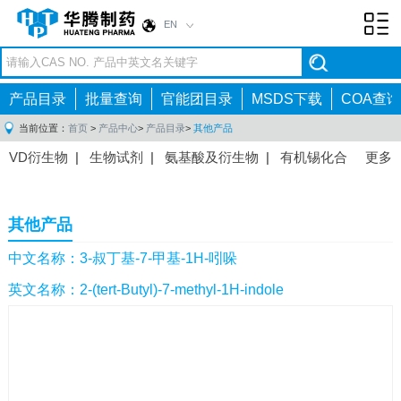
EN
Toggl
navig
产品目录
批量查询
官能团目录
MSDS下载
COA查询
当前位置：
首页
>
产品中心
>
产品目录
>
其他产品
VD衍生物
|
生物试剂
|
氨基酸及衍生物
|
有机锡化合
更多
物
|
有机硼化合物
|
有机磷化合物
|
有机氟化合物
|
中间体
|
其他产品
|
抗肿瘤药物中间体
|
抗病毒药物中
其他产品
间体
|
抗高血压药物中间体
|
抗糖尿病药物中间体
|
抗
感染药物中间体
|
肠胃药物中间体
|
镇痛麻醉药物中间
中文名称：3-叔丁基-7-甲基-1H-吲哚
体
|
抗精神病药物中间体
|
抗炎药物中间体
|
精选原料
英文名称：2-(tert-Butyl)-7-methyl-1H-indole
药中间体
|
其他原料药中间体
|