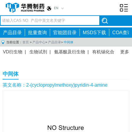
EN
Toggl
navig
产品目录
批量查询
官能团目录
MSDS下载
COA查询
当前位置：
首页
>
产品中心
>
产品目录
>
中间体
VD衍生物
|
生物试剂
|
氨基酸及衍生物
|
有机锡化合
更多
物
|
有机硼化合物
|
有机磷化合物
|
有机氟化合物
|
中间体
|
其他产品
|
抗肿瘤药物中间体
|
抗病毒药物中
中间体
间体
|
抗高血压药物中间体
|
抗糖尿病药物中间体
|
抗
感染药物中间体
|
肠胃药物中间体
|
镇痛麻醉药物中间
英文名称：2-(cyclopropylmethoxy)pyridin-4-amine
体
|
抗精神病药物中间体
|
抗炎药物中间体
|
精选原料
药中间体
|
其他原料药中间体
|